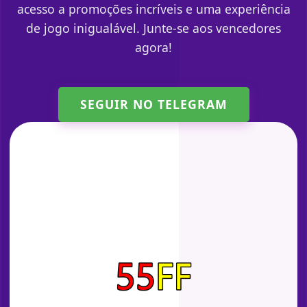
acesso a promoções incríveis e uma experiência
de jogo inigualável. Junte-se aos vencedores
agora!
SEGUIR NO TELEGRAM