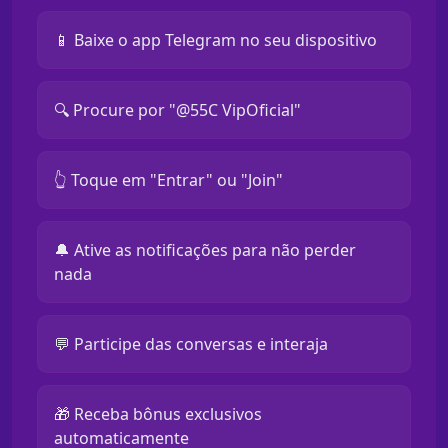
📱 Baixe o app Telegram no seu dispositivo
🔍 Procure por "@55C VipOficial"
👆 Toque em "Entrar" ou "Join"
🔔 Ative as notificações para não perder
nada
💬 Participe das conversas e interaja
🎁 Receba bônus exclusivos
automaticamente