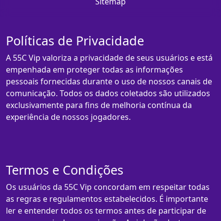
Sitemap
Políticas de Privacidade
A 55C Vip valoriza a privacidade de seus usuários e está
empenhada em proteger todas as informações
pessoais fornecidas durante o uso de nossos canais de
comunicação. Todos os dados coletados são utilizados
exclusivamente para fins de melhoria contínua da
experiência de nossos jogadores.
Termos e Condições
Os usuários da 55C Vip concordam em respeitar todas
as regras e regulamentos estabelecidos. É importante
ler e entender todos os termos antes de participar de