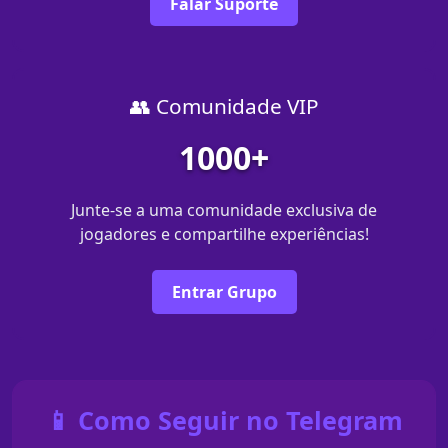
Falar Suporte
👥 Comunidade VIP
1000+
Junte-se a uma comunidade exclusiva de
jogadores e compartilhe experiências!
Entrar Grupo
📱 Como Seguir no Telegram