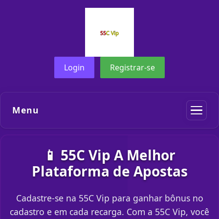
Login
Registrar-se
Menu
📱 55C Vip A Melhor
Plataforma de Apostas
Cadastre-se na 55C Vip para ganhar bônus no
cadastro e em cada recarga. Com a 55C Vip, você