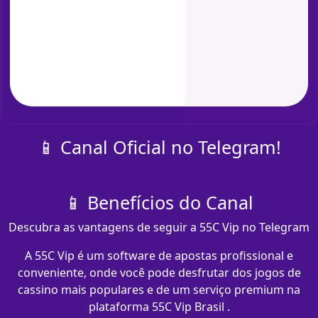
📱 Canal Oficial no Telegram!
📱 Benefícios do Canal
Descubra as vantagens de seguir a 55C Vip no Telegram
A 55C Vip é um software de apostas profissional e
conveniente, onde você pode desfrutar dos jogos de
cassino mais populares e de um serviço premium na
plataforma 55C Vip Brasil .