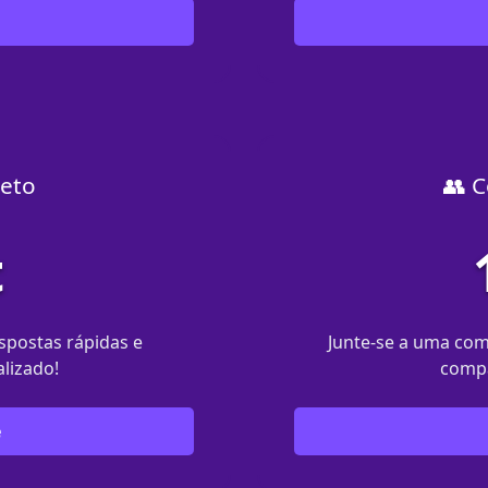
reto
👥 
t
espostas rápidas e
Junte-se a uma com
lizado!
compa
e