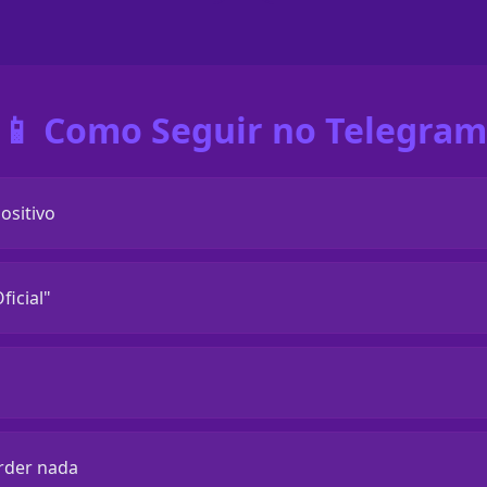
📱 Como Seguir no Telegram
ositivo
icial"
erder nada