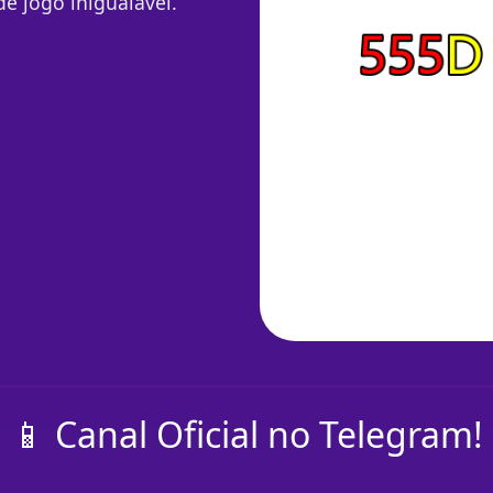
e jogo inigualável.
📱 Canal Oficial no Telegram!