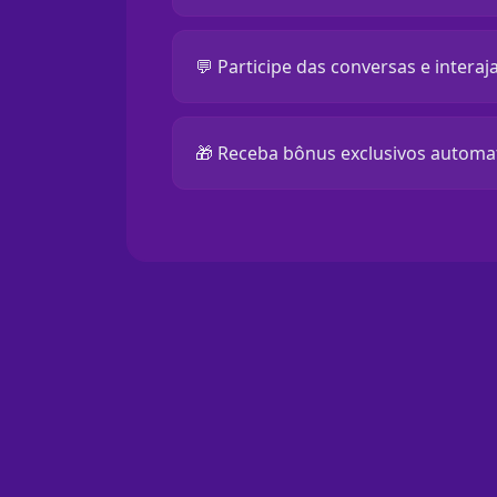
💬 Participe das conversas e interaj
🎁 Receba bônus exclusivos autom