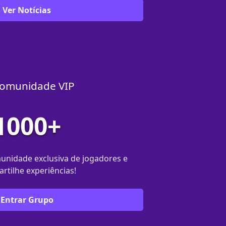
Ver Notícias
Comunidade VIP
1000+
unidade exclusiva de jogadores e
rtilhe experiências!
Entrar Grupo