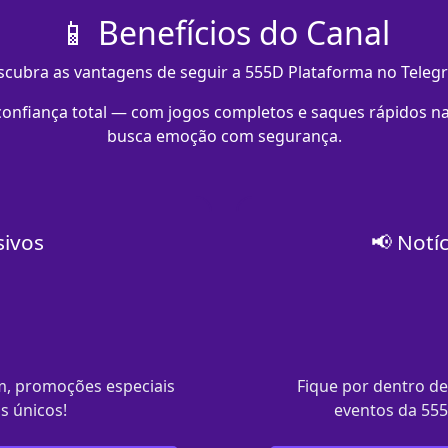
📱 Benefícios do Canal
scubra as vantagens de seguir a 555D Plataforma no Teleg
onfiança total — com jogos completos e saques rápidos na 
busca emoção com segurança.
sivos
📢 Notí
m, promoções especiais
Fique por dentro d
s únicos!
eventos da 55