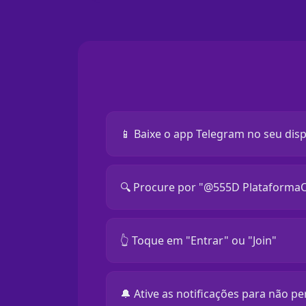
📱 Baixe o app Telegram no seu disp
🔍 Procure por "@555D PlataformaOf
👆 Toque em "Entrar" ou "Join"
🔔 Ative as notificações para não p