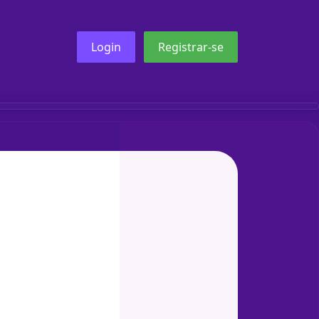
Login
Registrar-se