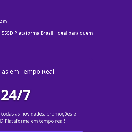
ram
555D Plataforma Brasil , ideal para quem
cias em Tempo Real
24/7
e todas as novidades, promoções e
5D Plataforma em tempo real!