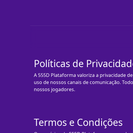
Políticas de Privacida
A 555D Plataforma valoriza a privacidade d
uso de nossos canais de comunicação. Todos
nossos jogadores.
Termos e Condições