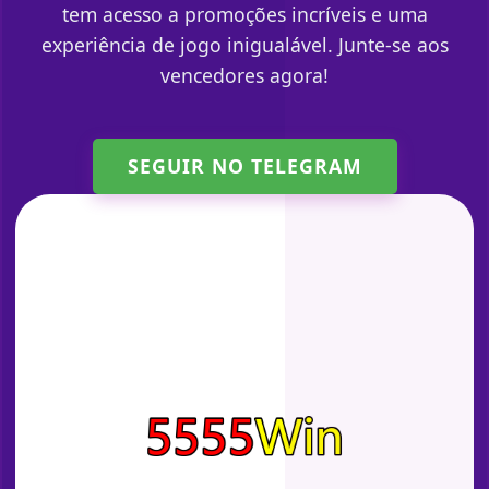
tem acesso a promoções incríveis e uma
experiência de jogo inigualável. Junte-se aos
vencedores agora!
SEGUIR NO TELEGRAM