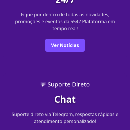
Fique por dentro de todas as novidades,
promoções e eventos da 5542 Plataforma em
tempo real!
Ver Notícias
💬 Suporte Direto
Chat
Suporte direto via Telegram, respostas rápidas e
atendimento personalizado!