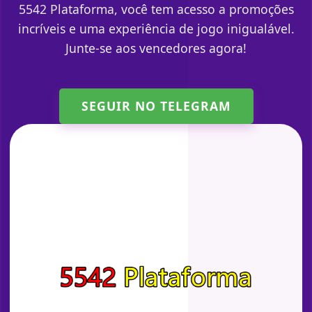
5542 Plataforma, você tem acesso a promoções
incríveis e uma experiência de jogo inigualável.
Junte-se aos vencedores agora!
SEGUIR NO TELEGRAM