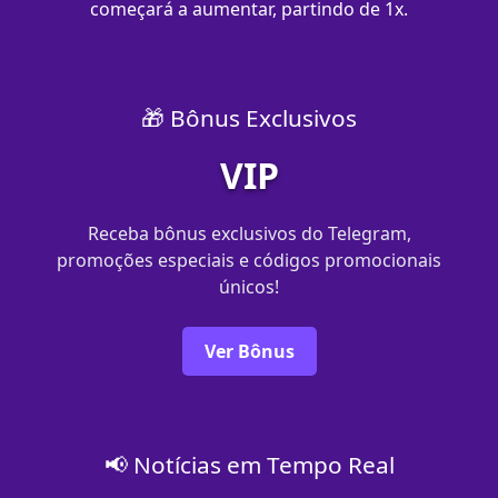
começará a aumentar, partindo de 1x.
🎁 Bônus Exclusivos
VIP
Receba bônus exclusivos do Telegram,
promoções especiais e códigos promocionais
únicos!
Ver Bônus
📢 Notícias em Tempo Real