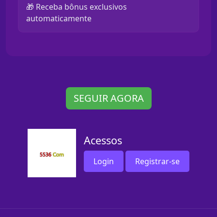
🎁 Receba bônus exclusivos
automaticamente
SEGUIR AGORA
Acessos
Login
Registrar-se