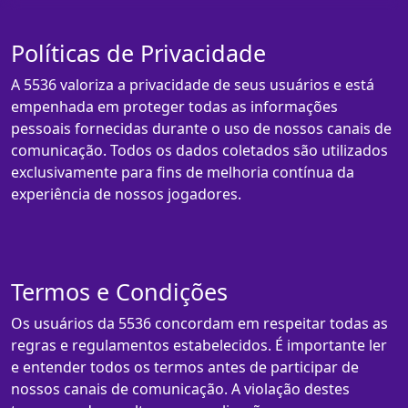
Políticas de Privacidade
A 5536 valoriza a privacidade de seus usuários e está
empenhada em proteger todas as informações
pessoais fornecidas durante o uso de nossos canais de
comunicação. Todos os dados coletados são utilizados
exclusivamente para fins de melhoria contínua da
experiência de nossos jogadores.
Termos e Condições
Os usuários da 5536 concordam em respeitar todas as
regras e regulamentos estabelecidos. É importante ler
e entender todos os termos antes de participar de
nossos canais de comunicação. A violação destes