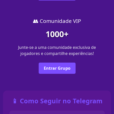
👥 Comunidade VIP
1000+
Junte-se a uma comunidade exclusiva de
jogadores e compartilhe experiências!
Entrar Grupo
📱 Como Seguir no Telegram