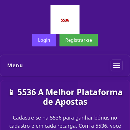
Login
Registrar-se
Menu
📱 5536 A Melhor Plataforma
de Apostas
Cadastre-se na 5536 para ganhar bônus no
cadastro e em cada recarga. Com a 5536, você