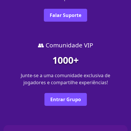
Falar Suporte
👥 Comunidade VIP
1000+
Junte-se a uma comunidade exclusiva de
jogadores e compartilhe experiências!
Entrar Grupo