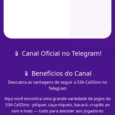
📱 Canal Oficial no Telegram!
📱 Benefícios do Canal
Descubra as vantagens de seguir a 53A CaSSino no
Telegram
Aqui você encontra uma grande variedade de jogos da
53A CaSSino : pôquer, caça-níqueis, bacará, crupiês ao
vivo e mais — tudo para atender aos jogadores