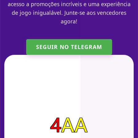
acesso a promoções incríveis e uma experiência
de jogo inigualável. Junte-se aos vencedores
agora!
SEGUIR NO TELEGRAM