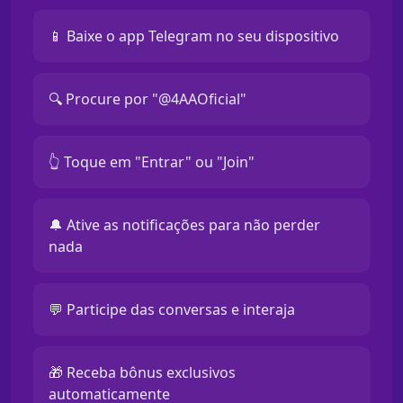
📱 Baixe o app Telegram no seu dispositivo
🔍 Procure por "@4AAOficial"
👆 Toque em "Entrar" ou "Join"
🔔 Ative as notificações para não perder
nada
💬 Participe das conversas e interaja
🎁 Receba bônus exclusivos
automaticamente