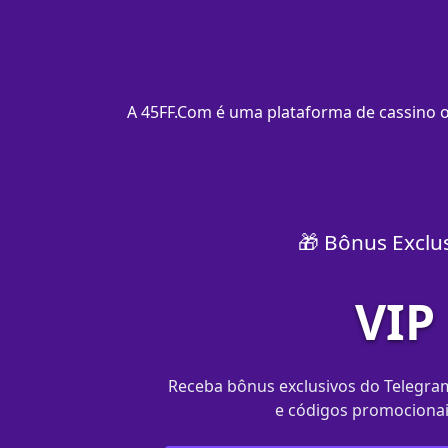
A 45FF.Com é uma plataforma de cassino o
🎁 Bônus Exclu
VIP
Receba bônus exclusivos do Telegra
e códigos promocionai