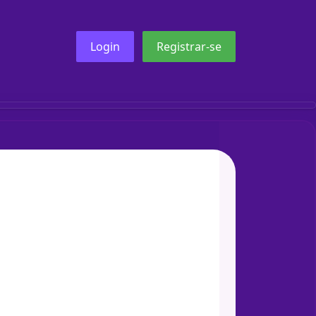
Login
Registrar-se