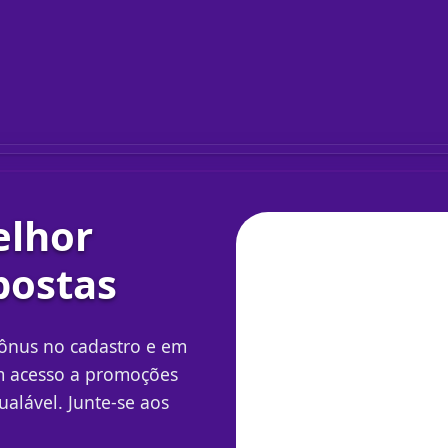
elhor
postas
ônus no cadastro e em
m acesso a promoções
ualável. Junte-se aos