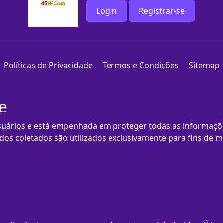
Login
Registrar-se
Políticas de Privacidade
Termos e Condições
Sitemap
de
usuários e está empenhada em proteger todas as informaçõ
os coletados são utilizados exclusivamente para fins de m