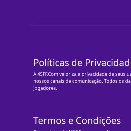
Políticas de Privacida
A 45FF.Com valoriza a privacidade de seus 
nossos canais de comunicação. Todos os dad
jogadores.
Termos e Condições