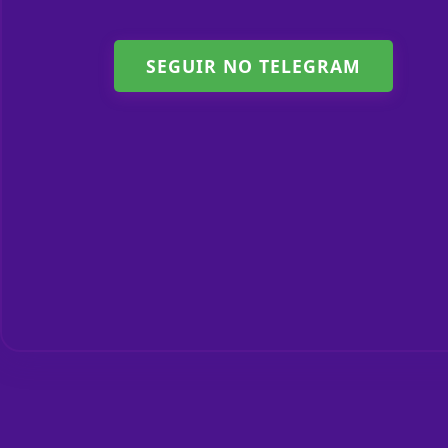
SEGUIR NO TELEGRAM