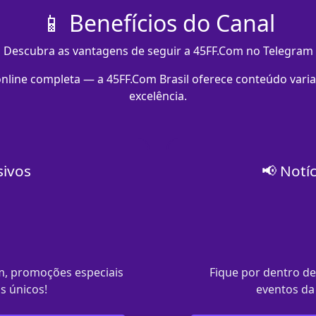
📱 Benefícios do Canal
Descubra as vantagens de seguir a 45FF.Com no Telegram
nline completa — a 45FF.Com Brasil oferece conteúdo varia
excelência.
sivos
📢 Notí
m, promoções especiais
Fique por dentro d
s únicos!
eventos da