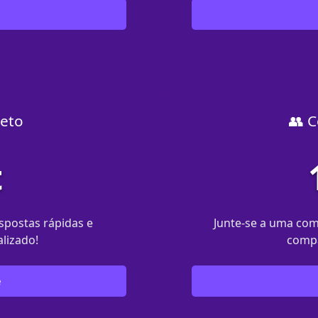
reto
👥 
t
espostas rápidas e
Junte-se a uma com
lizado!
compa
e