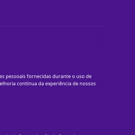
es pessoais fornecidas durante o uso de
elhoria contínua da experiência de nossos