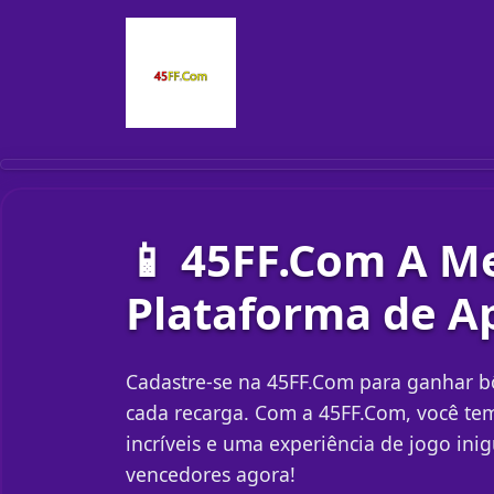
📱 45FF.Com A M
Plataforma de A
Cadastre-se na 45FF.Com para ganhar b
cada recarga. Com a 45FF.Com, você te
incríveis e uma experiência de jogo inig
vencedores agora!