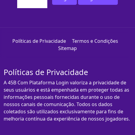
Políticas de Privacidade
Termos e Condições
Sitemap
Políticas de Privacidade
A 45B Com Plataforma Login valoriza a privacidade de
seus usuários e está empenhada em proteger todas as
informações pessoais fornecidas durante o uso de
nossos canais de comunicação. Todos os dados
coletados são utilizados exclusivamente para fins de
melhoria contínua da experiência de nossos jogadores.