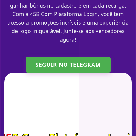
ganhar bônus no cadastro e em cada recarga.
Com a 45B Com Plataforma Login, você tem
acesso a promoções incríveis e uma experiência
de jogo inigualável. Junte-se aos vencedores
agora!
SEGUIR NO TELEGRAM