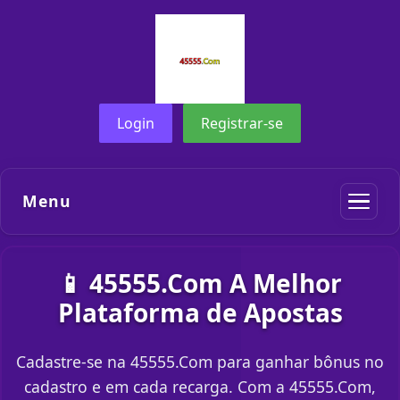
Login
Registrar-se
Menu
📱 45555.Com A Melhor
Plataforma de Apostas
Cadastre-se na 45555.Com para ganhar bônus no
cadastro e em cada recarga. Com a 45555.Com,