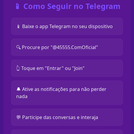
📱 Como Seguir no Telegram
📱 Baixe o app Telegram no seu dispositivo
🔍 Procure por "@45555.ComOficial"
👆 Toque em "Entrar" ou "Join"
🔔 Ative as notificações para não perder
nada
💬 Participe das conversas e interaja