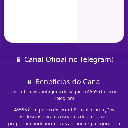
📱 Canal Oficial no Telegram!
📱 Benefícios do Canal
Descubra as vantagens de seguir a 45555.Com no
Telegram
45555.Com pode oferecer bônus e promoções
exclusivas para os usuários do aplicativo,
proporcionando incentivos adicionais para jogar no