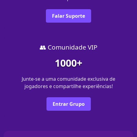
Falar Suporte
👥 Comunidade VIP
1000+
Junte-se a uma comunidade exclusiva de
jogadores e compartilhe experiências!
Entrar Grupo