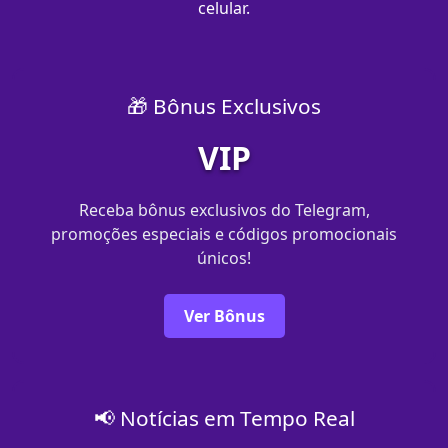
celular.
🎁 Bônus Exclusivos
VIP
Receba bônus exclusivos do Telegram,
promoções especiais e códigos promocionais
únicos!
Ver Bônus
📢 Notícias em Tempo Real