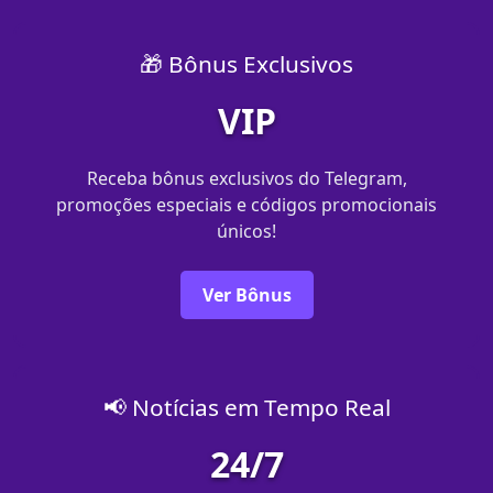
🎁 Bônus Exclusivos
VIP
Receba bônus exclusivos do Telegram,
promoções especiais e códigos promocionais
únicos!
Ver Bônus
📢 Notícias em Tempo Real
24/7