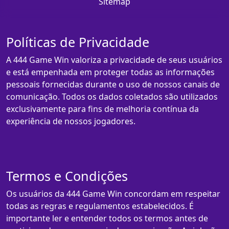
Sitemap
Políticas de Privacidade
A 444 Game Win valoriza a privacidade de seus usuários
e está empenhada em proteger todas as informações
pessoais fornecidas durante o uso de nossos canais de
comunicação. Todos os dados coletados são utilizados
exclusivamente para fins de melhoria contínua da
experiência de nossos jogadores.
Termos e Condições
Os usuários da 444 Game Win concordam em respeitar
todas as regras e regulamentos estabelecidos. É
importante ler e entender todos os termos antes de