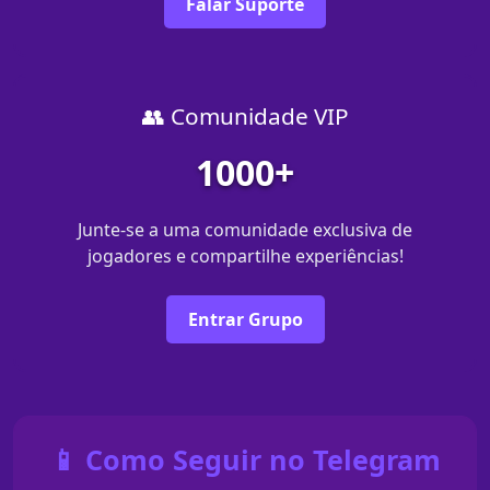
Falar Suporte
👥 Comunidade VIP
1000+
Junte-se a uma comunidade exclusiva de
jogadores e compartilhe experiências!
Entrar Grupo
📱 Como Seguir no Telegram