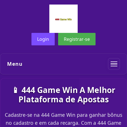
Login
Registrar-se
Menu
📱 444 Game Win A Melhor
Plataforma de Apostas
Cadastre-se na 444 Game Win para ganhar bônus
no cadastro e em cada recarga. Com a 444 Game