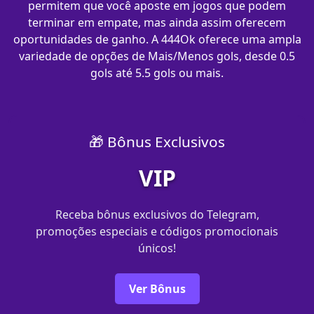
permitem que você aposte em jogos que podem
terminar em empate, mas ainda assim oferecem
oportunidades de ganho. A 444Ok oferece uma ampla
variedade de opções de Mais/Menos gols, desde 0.5
gols até 5.5 gols ou mais.
🎁 Bônus Exclusivos
VIP
Receba bônus exclusivos do Telegram,
promoções especiais e códigos promocionais
únicos!
Ver Bônus