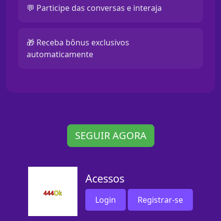
💬 Participe das conversas e interaja
🎁 Receba bônus exclusivos
automaticamente
SEGUIR AGORA
Acessos
Login
Registrar-se