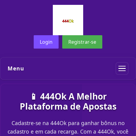
Login
Registrar-se
Menu
📱 444Ok A Melhor
Plataforma de Apostas
Cadastre-se na 444Ok para ganhar bônus no
cadastro e em cada recarga. Com a 444Ok, você