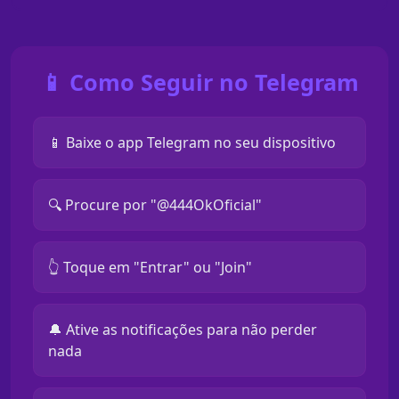
📱 Como Seguir no Telegram
📱 Baixe o app Telegram no seu dispositivo
🔍 Procure por "@444OkOficial"
👆 Toque em "Entrar" ou "Join"
🔔 Ative as notificações para não perder
nada