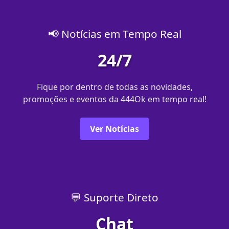
📢 Notícias em Tempo Real
24/7
Fique por dentro de todas as novidades,
promoções e eventos da 444Ok em tempo real!
Ver Notícias
💬 Suporte Direto
Chat