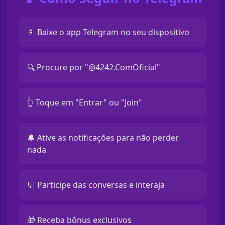
📱 Baixe o app Telegram no seu dispositivo
🔍 Procure por "@4242.ComOficial"
👆 Toque em "Entrar" ou "Join"
🔔 Ative as notificações para não perder
nada
💬 Participe das conversas e interaja
🎁 Receba bônus exclusivos