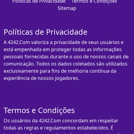
Políticas de Privacidade
Termos e Condições
Sitemap
Políticas de Privacidade
A 4242.Com valoriza a privacidade de seus usuários e
está empenhada em proteger todas as informações
pessoais fornecidas durante o uso de nossos canais de
comunicação. Todos os dados coletados são utilizados
exclusivamente para fins de melhoria contínua da
experiência de nossos jogadores.
Termos e Condições
Os usuários da 4242.Com concordam em respeitar
todas as regras e regulamentos estabelecidos. É