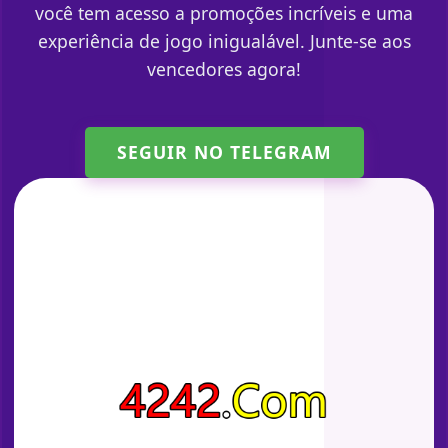
você tem acesso a promoções incríveis e uma
experiência de jogo inigualável. Junte-se aos
vencedores agora!
SEGUIR NO TELEGRAM