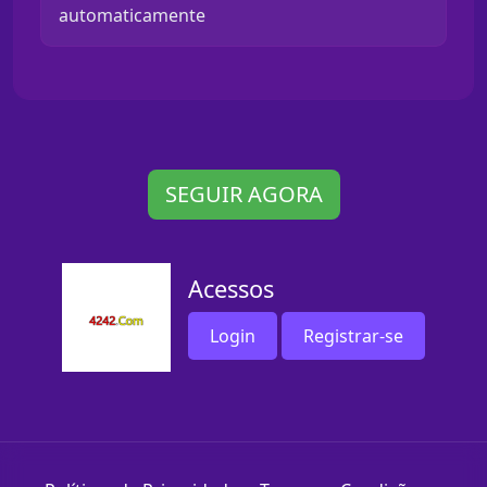
automaticamente
SEGUIR AGORA
Acessos
Login
Registrar-se