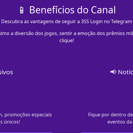
📱 Benefícios do Canal
Descubra as vantagens de seguir a 3SS Login no Telegram
ximo a diversão dos jogos, sentir a emoção dos prêmios mili
clique!
sivos
📢 Notí
m, promoções especiais
Fique por dentro d
s únicos!
eventos da