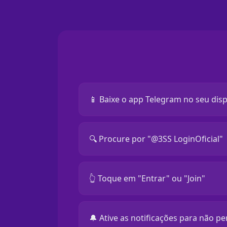
📱 Baixe o app Telegram no seu disp
🔍 Procure por "@3SS LoginOficial"
👆 Toque em "Entrar" ou "Join"
🔔 Ative as notificações para não p