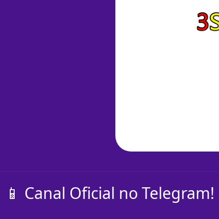
📱 Canal Oficial no Telegram!