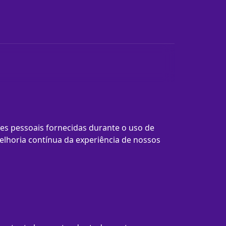
es pessoais fornecidas durante o uso de
elhoria contínua da experiência de nossos