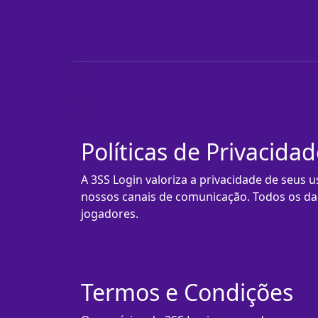
Políticas de Privacida
A 3SS Login valoriza a privacidade de seus
nossos canais de comunicação. Todos os dad
jogadores.
Termos e Condições