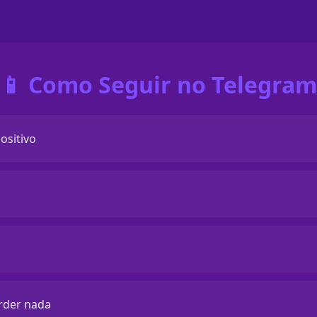
📱 Como Seguir no Telegram
ositivo
erder nada