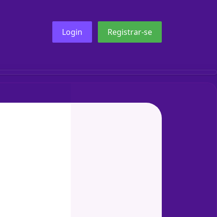
Login
Registrar-se