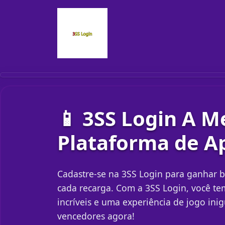
📱 3SS Login A M
Plataforma de A
Cadastre-se na 3SS Login para ganhar 
cada recarga. Com a 3SS Login, você t
incríveis e uma experiência de jogo inig
vencedores agora!