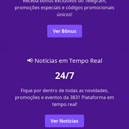
Receba bônus exclusivos do Telegram,
promoções especiais e códigos promocionais
únicos!
Ver Bônus
📢 Notícias em Tempo Real
24/7
Fique por dentro de todas as novidades,
promoções e eventos da 3831 Plataforma em
tempo real!
Ver Notícias