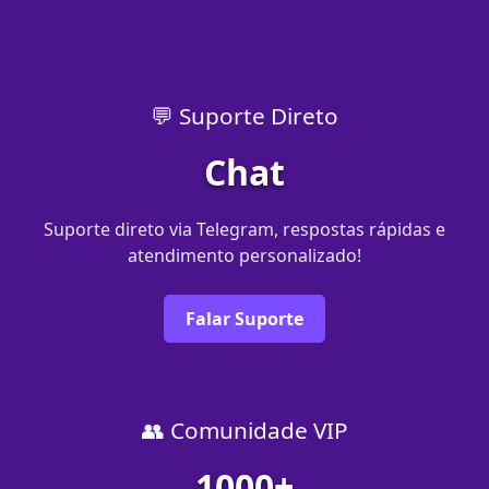
💬 Suporte Direto
Chat
Suporte direto via Telegram, respostas rápidas e
atendimento personalizado!
Falar Suporte
👥 Comunidade VIP
1000+