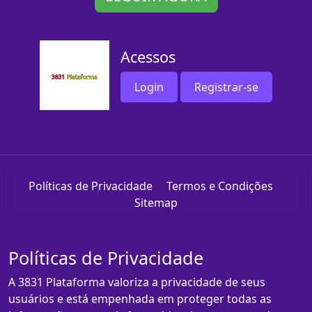
Acessos
Login
Registrar-se
Políticas de Privacidade
Termos e Condições
Sitemap
Políticas de Privacidade
A 3831 Plataforma valoriza a privacidade de seus
usuários e está empenhada em proteger todas as