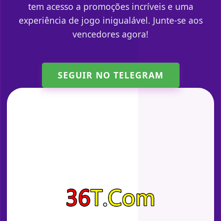
tem acesso a promoções incríveis e uma
experiência de jogo inigualável. Junte-se aos
vencedores agora!
SEGUIR NO TELEGRAM