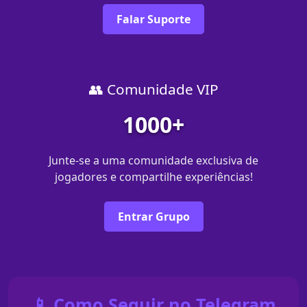
Falar Suporte
👥 Comunidade VIP
1000+
Junte-se a uma comunidade exclusiva de
jogadores e compartilhe experiências!
Entrar Grupo
📱 Como Seguir no Telegram