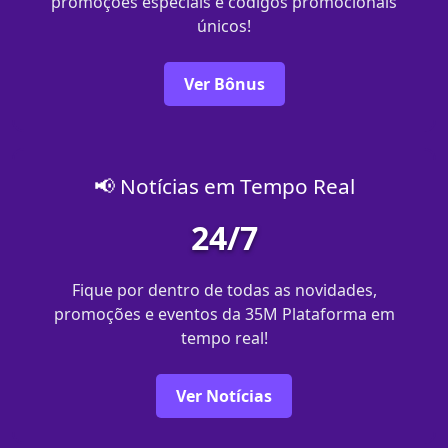
promoções especiais e códigos promocionais
únicos!
Ver Bônus
📢 Notícias em Tempo Real
24/7
Fique por dentro de todas as novidades,
promoções e eventos da 35M Plataforma em
tempo real!
Ver Notícias