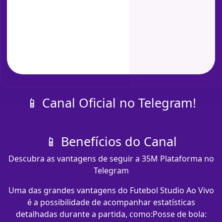
📱 Canal Oficial no Telegram!
📱 Benefícios do Canal
Descubra as vantagens de seguir a 35M Plataforma no
Telegram
Uma das grandes vantagens do Futebol Studio Ao Vivo
é a possibilidade de acompanhar estatísticas
detalhadas durante a partida, como:Posse de bola: