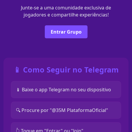
Junte-se a uma comunidade exclusiva de
jogadores e compartilhe experiências!
Entrar Grupo
📱 Como Seguir no Telegram
📱 Baixe o app Telegram no seu dispositivo
🔍 Procure por "@35M PlataformaOficial"
👆 Toque em "Entrar" ou "Join"