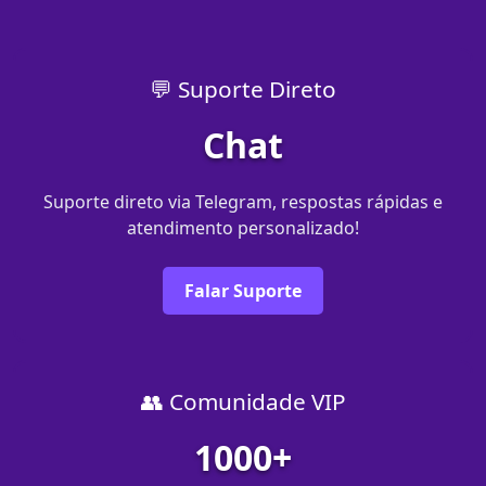
💬 Suporte Direto
Chat
Suporte direto via Telegram, respostas rápidas e
atendimento personalizado!
Falar Suporte
👥 Comunidade VIP
1000+