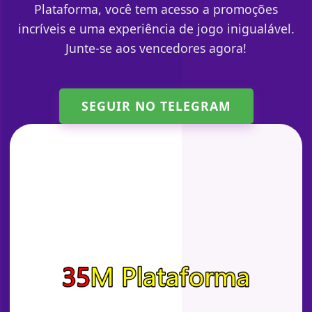
Plataforma, você tem acesso a promoções
incríveis e uma experiência de jogo inigualável.
Junte-se aos vencedores agora!
SEGUIR NO TELEGRAM