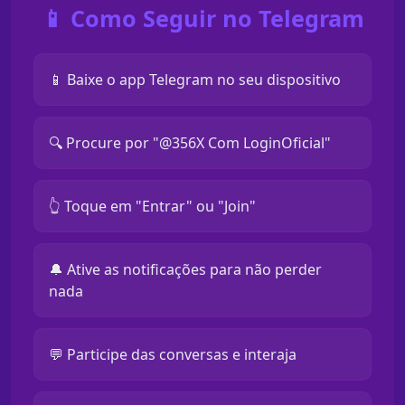
📱 Como Seguir no Telegram
📱 Baixe o app Telegram no seu dispositivo
🔍 Procure por "@356X Com LoginOficial"
👆 Toque em "Entrar" ou "Join"
🔔 Ative as notificações para não perder
nada
💬 Participe das conversas e interaja