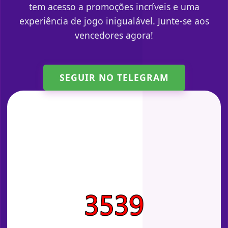
tem acesso a promoções incríveis e uma
experiência de jogo inigualável. Junte-se aos
vencedores agora!
SEGUIR NO TELEGRAM