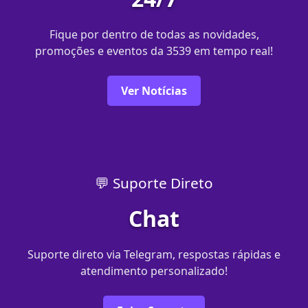
Fique por dentro de todas as novidades,
promoções e eventos da 3539 em tempo real!
Ver Notícias
💬 Suporte Direto
Chat
Suporte direto via Telegram, respostas rápidas e
atendimento personalizado!