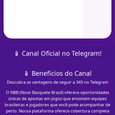
📱 Canal Oficial no Telegram!
📱 Benefícios do Canal
Descubra as vantagens de seguir a 34X no Telegram
O NBB (Novo Basquete Brasil) oferece oportunidades
únicas de apostas em jogos que envolvem equipes
brasileiras e jogadores que você pode acompanhar de
perto. Nossa plataforma oferece cobertura completa