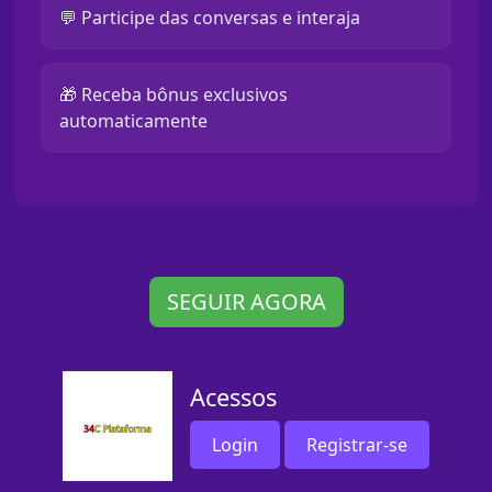
💬 Participe das conversas e interaja
🎁 Receba bônus exclusivos
automaticamente
SEGUIR AGORA
Acessos
Login
Registrar-se