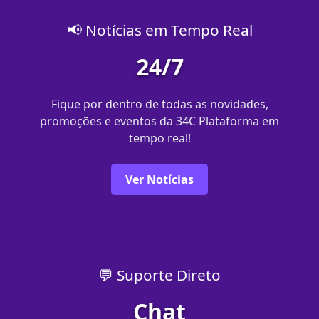
📢 Notícias em Tempo Real
24/7
Fique por dentro de todas as novidades,
promoções e eventos da 34C Plataforma em
tempo real!
Ver Notícias
💬 Suporte Direto
Chat