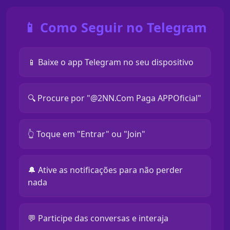
📱 Como Seguir no Telegram
📱 Baixe o app Telegram no seu dispositivo
🔍 Procure por "@2NN.Com Paga APPOficial"
👆 Toque em "Entrar" ou "Join"
🔔 Ative as notificações para não perder
nada
💬 Participe das conversas e interaja