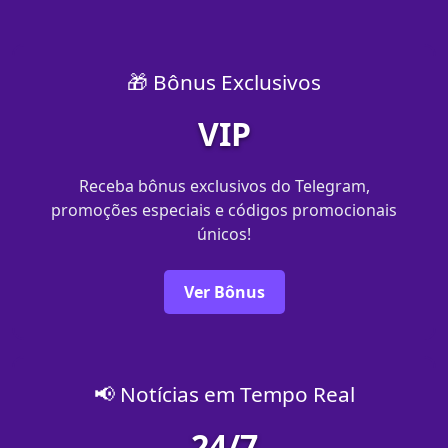
🎁 Bônus Exclusivos
VIP
Receba bônus exclusivos do Telegram,
promoções especiais e códigos promocionais
únicos!
Ver Bônus
📢 Notícias em Tempo Real
24/7