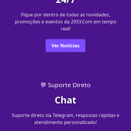
Fique por dentro de todas as novidades,
promoções e eventos da 2933.Com em tempo
real!
Ver Notícias
💬 Suporte Direto
Chat
Suporte direto via Telegram, respostas rápidas e
atendimento personalizado!