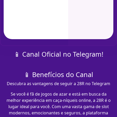
📱 Canal Oficial no Telegram!
📱 Benefícios do Canal
Descubra as vantagens de seguir a 28R no Telegram
Se você é fã de jogos de azar e está em busca da
melhor experiência em caça-níqueis online, a 28R é o
lugar ideal para você. Com uma vasta gama de slot
modernos, emocionantes e seguros, a plataforma