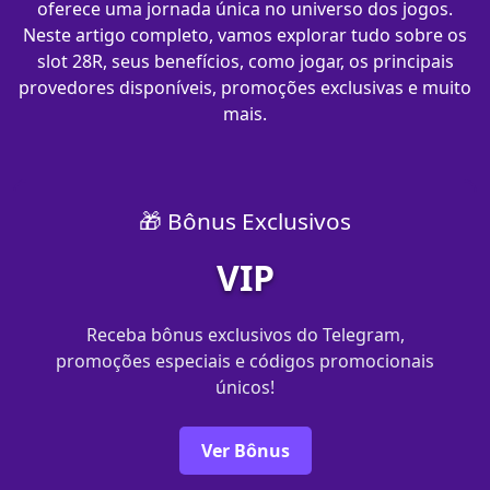
oferece uma jornada única no universo dos jogos.
Neste artigo completo, vamos explorar tudo sobre os
slot 28R, seus benefícios, como jogar, os principais
provedores disponíveis, promoções exclusivas e muito
mais.
🎁 Bônus Exclusivos
VIP
Receba bônus exclusivos do Telegram,
promoções especiais e códigos promocionais
únicos!
Ver Bônus