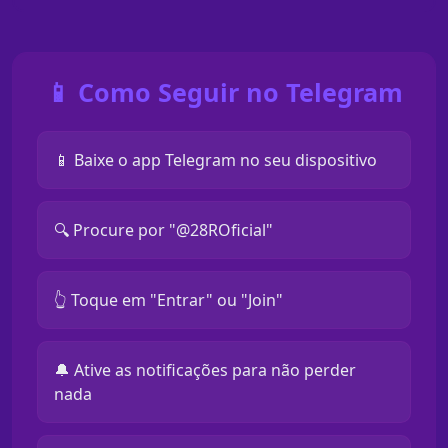
📱 Como Seguir no Telegram
📱 Baixe o app Telegram no seu dispositivo
🔍 Procure por "@28ROficial"
👆 Toque em "Entrar" ou "Join"
🔔 Ative as notificações para não perder
nada