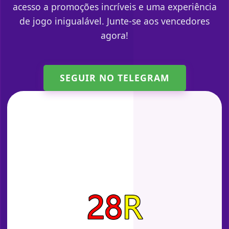
acesso a promoções incríveis e uma experiência
de jogo inigualável. Junte-se aos vencedores
agora!
SEGUIR NO TELEGRAM