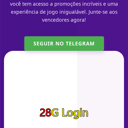
você tem acesso a promoções incríveis e uma
experiência de jogo inigualável. Junte-se aos
vencedores agora!
SEGUIR NO TELEGRAM