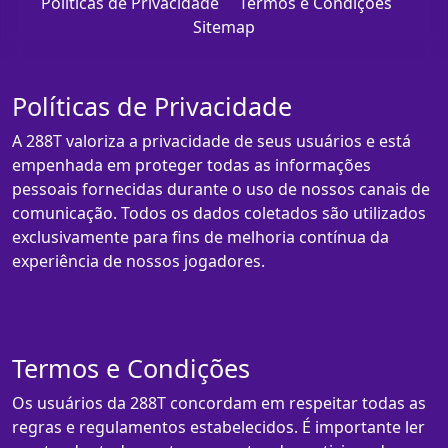
Políticas de Privacidade
Termos e Condições
Sitemap
Políticas de Privacidade
A 288T valoriza a privacidade de seus usuários e está
empenhada em proteger todas as informações
pessoais fornecidas durante o uso de nossos canais de
comunicação. Todos os dados coletados são utilizados
exclusivamente para fins de melhoria contínua da
experiência de nossos jogadores.
Termos e Condições
Os usuários da 288T concordam em respeitar todas as
regras e regulamentos estabelecidos. É importante ler