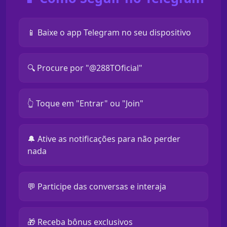
📱 Baixe o app Telegram no seu dispositivo
🔍 Procure por "@288TOficial"
👆 Toque em "Entrar" ou "Join"
🔔 Ative as notificações para não perder
nada
💬 Participe das conversas e interaja
🎁 Receba bônus exclusivos