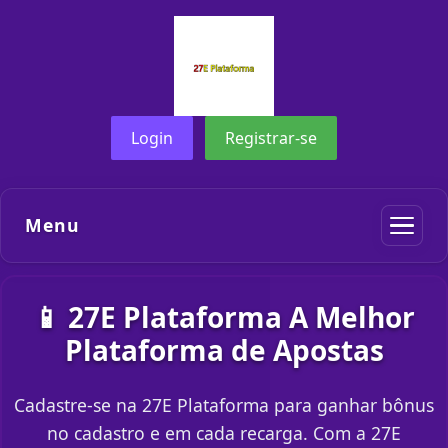
Login
Registrar-se
Menu
📱 27E Plataforma A Melhor
Plataforma de Apostas
Cadastre-se na 27E Plataforma para ganhar bônus
no cadastro e em cada recarga. Com a 27E