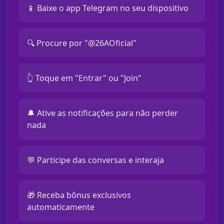
📱 Baixe o app Telegram no seu dispositivo
🔍 Procure por "@26AOficial"
👆 Toque em "Entrar" ou "Join"
🔔 Ative as notificações para não perder
nada
💬 Participe das conversas e interaja
🎁 Receba bônus exclusivos
automaticamente