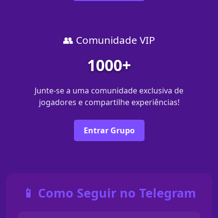
👥 Comunidade VIP
1000+
Junte-se a uma comunidade exclusiva de
jogadores e compartilhe experiências!
Entrar Grupo
📱 Como Seguir no Telegram