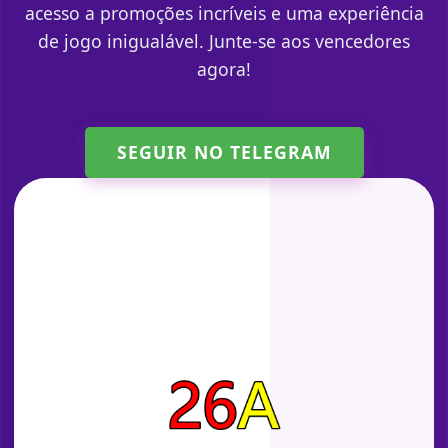
acesso a promoções incríveis e uma experiência
de jogo inigualável. Junte-se aos vencedores
agora!
SEGUIR NO TELEGRAM