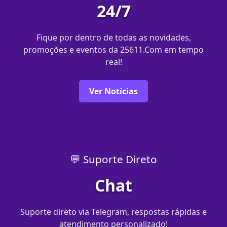
24/7
Fique por dentro de todas as novidades,
promoções e eventos da 25611.Com em tempo
real!
Ver Notícias
💬 Suporte Direto
Chat
Suporte direto via Telegram, respostas rápidas e
atendimento personalizado!