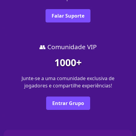
Falar Suporte
👥 Comunidade VIP
1000+
Junte-se a uma comunidade exclusiva de
jogadores e compartilhe experiências!
Entrar Grupo