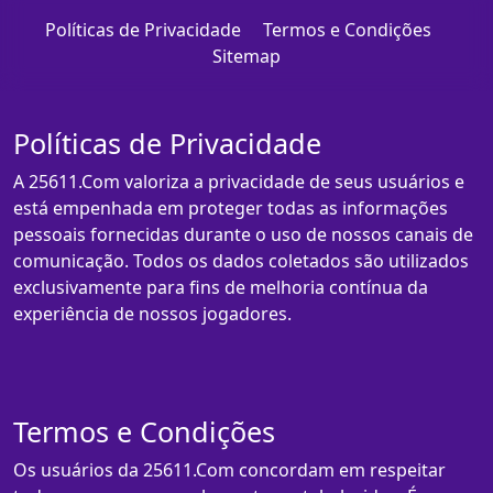
Políticas de Privacidade
Termos e Condições
Sitemap
Políticas de Privacidade
A 25611.Com valoriza a privacidade de seus usuários e
está empenhada em proteger todas as informações
pessoais fornecidas durante o uso de nossos canais de
comunicação. Todos os dados coletados são utilizados
exclusivamente para fins de melhoria contínua da
experiência de nossos jogadores.
Termos e Condições
Os usuários da 25611.Com concordam em respeitar