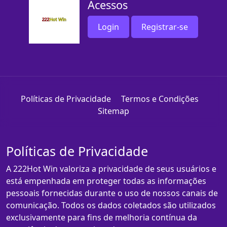
Acessos
Login
Registrar-se
Políticas de Privacidade
Termos e Condições
Sitemap
Políticas de Privacidade
A 222Hot Win valoriza a privacidade de seus usuários e
está empenhada em proteger todas as informações
pessoais fornecidas durante o uso de nossos canais de
comunicação. Todos os dados coletados são utilizados
exclusivamente para fins de melhoria contínua da