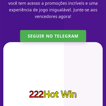
você tem acesso a promoções incríveis e uma
experiência de jogo inigualável. Junte-se aos
vencedores agora!
SEGUIR NO TELEGRAM