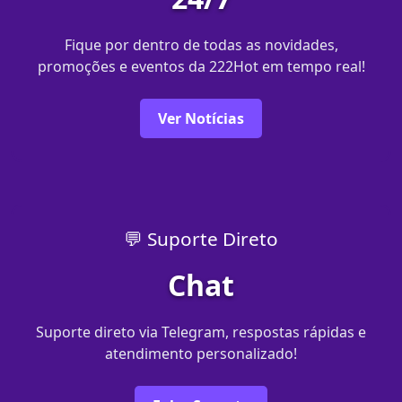
Fique por dentro de todas as novidades,
promoções e eventos da 222Hot em tempo real!
Ver Notícias
💬 Suporte Direto
Chat
Suporte direto via Telegram, respostas rápidas e
atendimento personalizado!