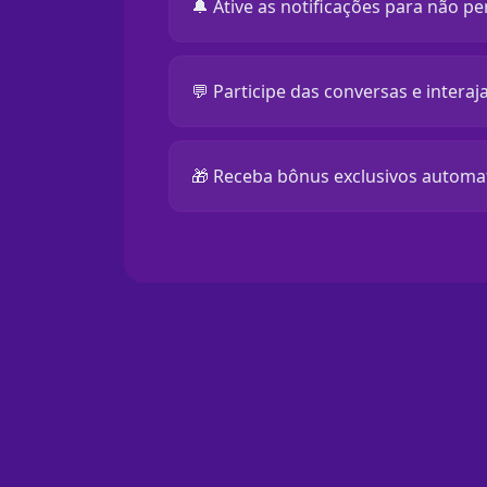
🔔 Ative as notificações para não p
💬 Participe das conversas e interaj
🎁 Receba bônus exclusivos autom