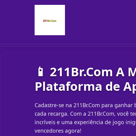
📱 211Br.Com A 
Plataforma de A
Cadastre-se na 211Br.Com para ganhar 
cada recarga. Com a 211Br.Com, você t
incríveis e uma experiência de jogo inig
vencedores agora!