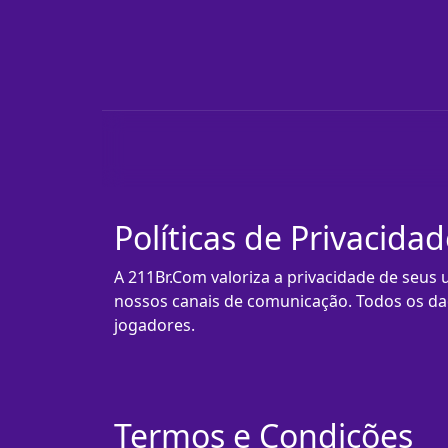
Políticas de Privacida
A 211Br.Com valoriza a privacidade de seus
nossos canais de comunicação. Todos os dad
jogadores.
Termos e Condições