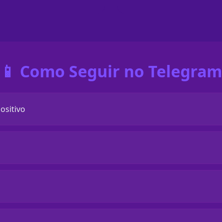
📱 Como Seguir no Telegram
ositivo