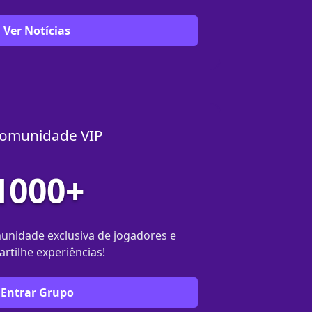
Ver Notícias
Comunidade VIP
1000+
unidade exclusiva de jogadores e
rtilhe experiências!
Entrar Grupo