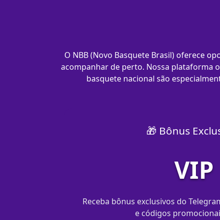
O NBB (Novo Basquete Brasil) oferece op
acompanhar de perto. Nossa plataforma ofe
basquete nacional são especialment
🎁 Bônus Exclu
VIP
Receba bônus exclusivos do Telegra
e códigos promocionai