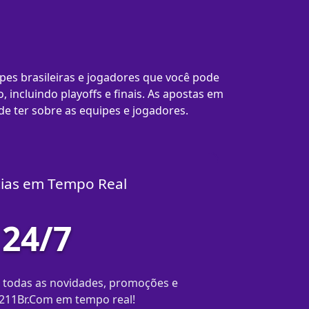
es brasileiras e jogadores que você pode
incluindo playoffs e finais. As apostas em
e ter sobre as equipes e jogadores.
cias em Tempo Real
24/7
e todas as novidades, promoções e
 211Br.Com em tempo real!