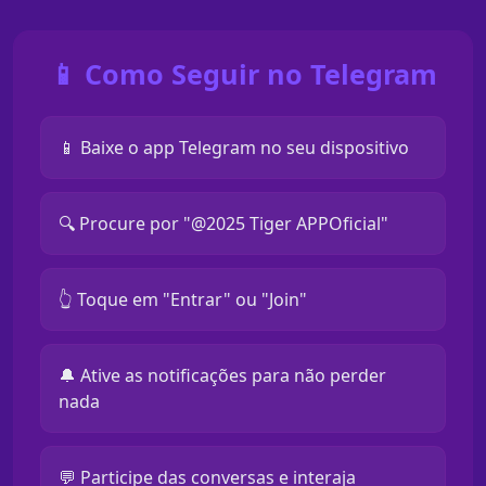
📱 Como Seguir no Telegram
📱 Baixe o app Telegram no seu dispositivo
🔍 Procure por "@2025 Tiger APPOficial"
👆 Toque em "Entrar" ou "Join"
🔔 Ative as notificações para não perder
nada
💬 Participe das conversas e interaja