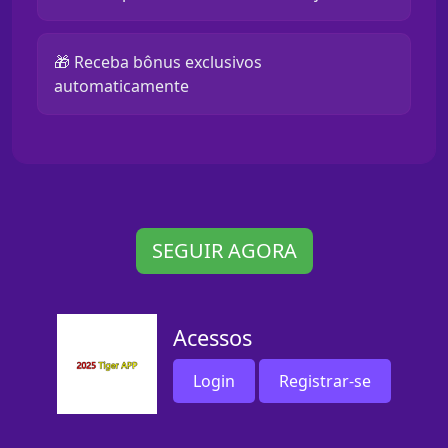
🎁 Receba bônus exclusivos
automaticamente
SEGUIR AGORA
Acessos
Login
Registrar-se