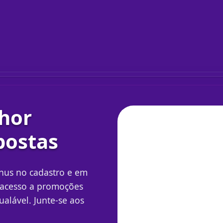
lhor
postas
nus no cadastro e em
 acesso a promoções
ualável. Junte-se aos