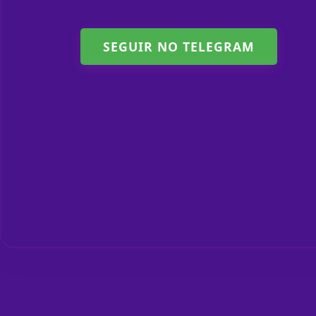
SEGUIR NO TELEGRAM