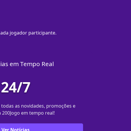
cada jogador participante.
cias em Tempo Real
24/7
e todas as novidades, promoções e
a 200Jogo em tempo real!
Ver Notícias