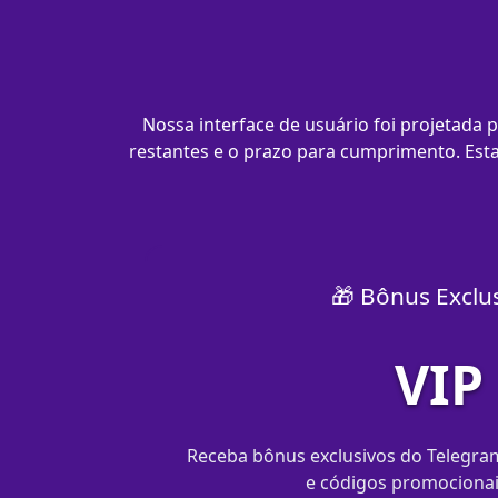
Nossa interface de usuário foi projetada p
restantes e o prazo para cumprimento. Est
🎁 Bônus Exclu
VIP
Receba bônus exclusivos do Telegra
e códigos promocionai