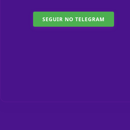
SEGUIR NO TELEGRAM