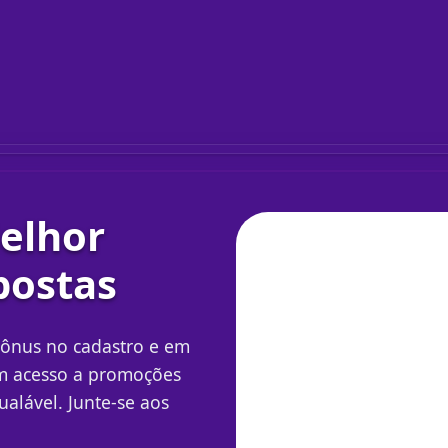
Melhor
postas
bônus no cadastro e em
em acesso a promoções
ualável. Junte-se aos