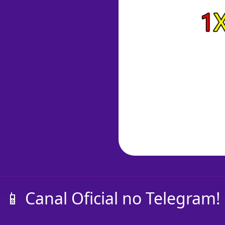
📱 Canal Oficial no Telegram!