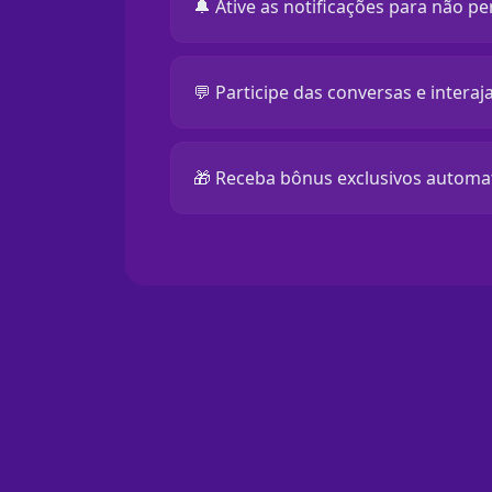
🔔 Ative as notificações para não p
💬 Participe das conversas e interaj
🎁 Receba bônus exclusivos autom