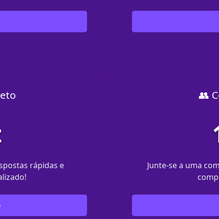
reto
👥 
t
espostas rápidas e
Junte-se a uma com
lizado!
compa
e