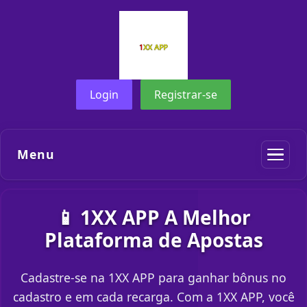
Login
Registrar-se
Menu
📱 1XX APP A Melhor
Plataforma de Apostas
Cadastre-se na 1XX APP para ganhar bônus no
cadastro e em cada recarga. Com a 1XX APP, você