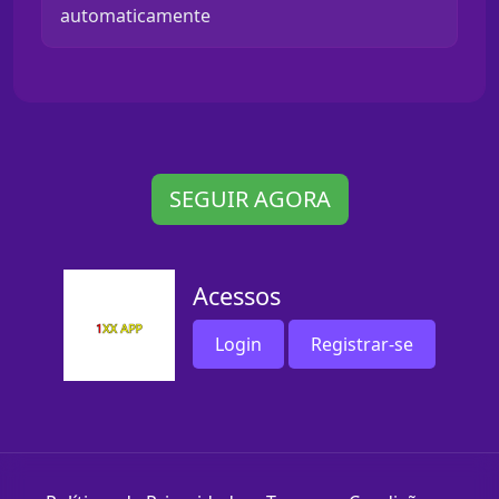
automaticamente
SEGUIR AGORA
Acessos
Login
Registrar-se