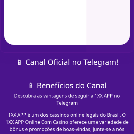
📱 Canal Oficial no Telegram!
📱 Benefícios do Canal
Descubra as vantagens de seguir a 1XX APP no
Telegram
1XX APP é um dos cassinos online legais do Brasil. O
1XX APP Online Com Casino oferece uma variedade de
bônus e promoções de boas-vindas, junte-se a nós