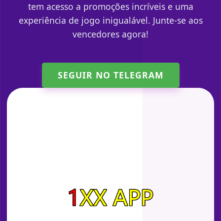
tem acesso a promoções incríveis e uma
experiência de jogo inigualável. Junte-se aos
vencedores agora!
SEGUIR NO TELEGRAM