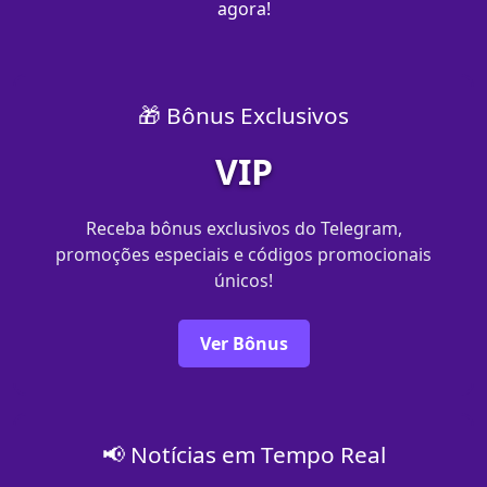
agora!
🎁 Bônus Exclusivos
VIP
Receba bônus exclusivos do Telegram,
promoções especiais e códigos promocionais
únicos!
Ver Bônus
📢 Notícias em Tempo Real