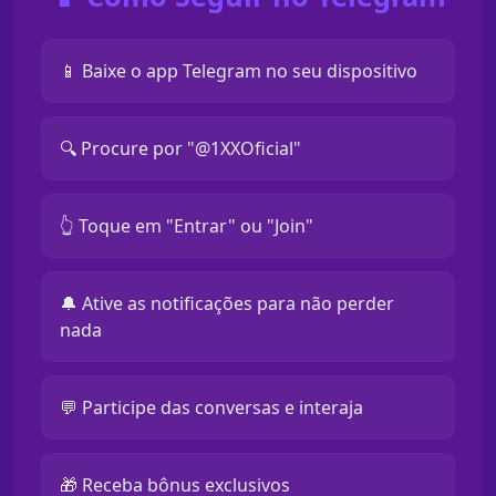
📱 Baixe o app Telegram no seu dispositivo
🔍 Procure por "@1XXOficial"
👆 Toque em "Entrar" ou "Join"
🔔 Ative as notificações para não perder
nada
💬 Participe das conversas e interaja
🎁 Receba bônus exclusivos