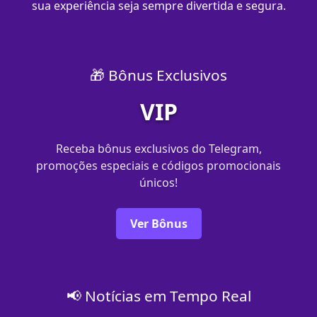
sua experiência seja sempre divertida e segura.
🎁 Bônus Exclusivos
VIP
Receba bônus exclusivos do Telegram,
promoções especiais e códigos promocionais
únicos!
Ver Bônus
📢 Notícias em Tempo Real