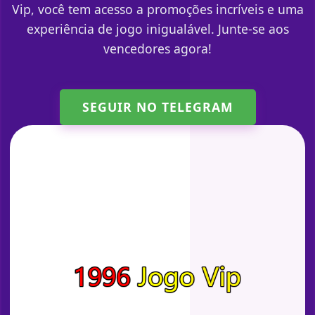
Vip, você tem acesso a promoções incríveis e uma
experiência de jogo inigualável. Junte-se aos
vencedores agora!
SEGUIR NO TELEGRAM