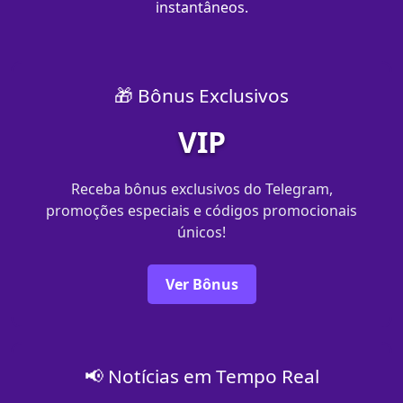
instantâneos.
🎁 Bônus Exclusivos
VIP
Receba bônus exclusivos do Telegram,
promoções especiais e códigos promocionais
únicos!
Ver Bônus
📢 Notícias em Tempo Real