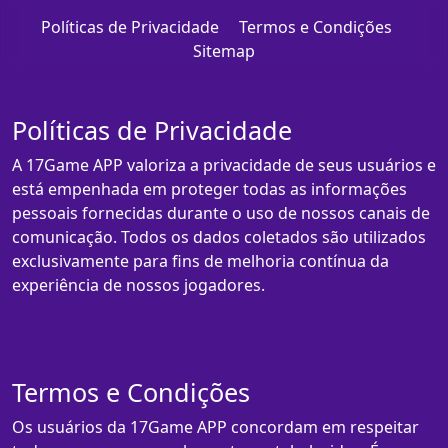
Políticas de Privacidade
Termos e Condições
Sitemap
Políticas de Privacidade
A 17Game APP valoriza a privacidade de seus usuários e
está empenhada em proteger todas as informações
pessoais fornecidas durante o uso de nossos canais de
comunicação. Todos os dados coletados são utilizados
exclusivamente para fins de melhoria contínua da
experiência de nossos jogadores.
Termos e Condições
Os usuários da 17Game APP concordam em respeitar