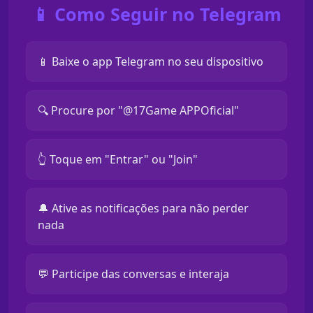
📱 Como Seguir no Telegram
📱 Baixe o app Telegram no seu dispositivo
🔍 Procure por "@17Game APPOficial"
👆 Toque em "Entrar" ou "Join"
🔔 Ative as notificações para não perder
nada
💬 Participe das conversas e interaja