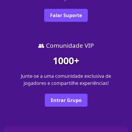
Falar Suporte
👥 Comunidade VIP
1000+
Junte-se a uma comunidade exclusiva de
jogadores e compartilhe experiências!
Entrar Grupo