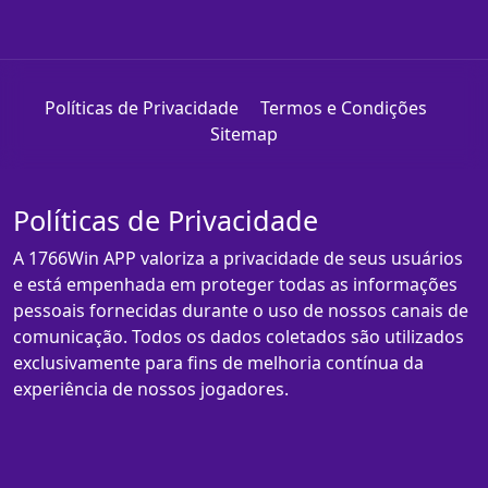
Políticas de Privacidade
Termos e Condições
Sitemap
Políticas de Privacidade
A 1766Win APP valoriza a privacidade de seus usuários
e está empenhada em proteger todas as informações
pessoais fornecidas durante o uso de nossos canais de
comunicação. Todos os dados coletados são utilizados
exclusivamente para fins de melhoria contínua da
experiência de nossos jogadores.