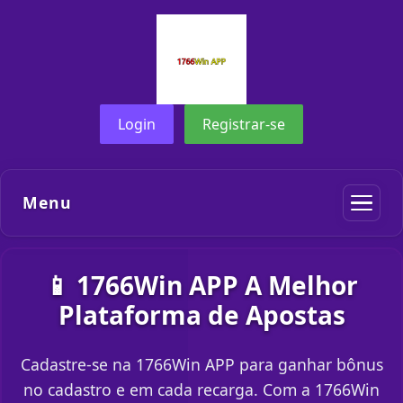
Login
Registrar-se
Menu
📱 1766Win APP A Melhor
Plataforma de Apostas
Cadastre-se na 1766Win APP para ganhar bônus
no cadastro e em cada recarga. Com a 1766Win