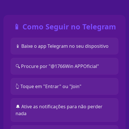
📱 Como Seguir no Telegram
📱 Baixe o app Telegram no seu dispositivo
🔍 Procure por "@1766Win APPOficial"
👆 Toque em "Entrar" ou "Join"
🔔 Ative as notificações para não perder
nada