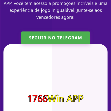
APP, você tem acesso a promoções incríveis e uma
experiência de jogo inigualável. Junte-se aos
vencedores agora!
SEGUIR NO TELEGRAM