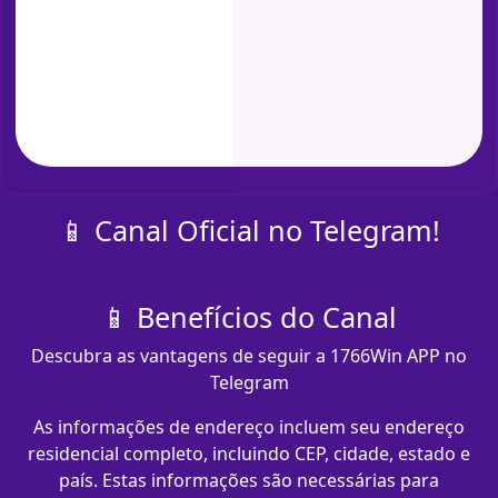
📱 Canal Oficial no Telegram!
📱 Benefícios do Canal
Descubra as vantagens de seguir a 1766Win APP no
Telegram
As informações de endereço incluem seu endereço
residencial completo, incluindo CEP, cidade, estado e
país. Estas informações são necessárias para