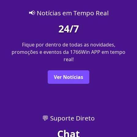
📢 Notícias em Tempo Real
24/7
Fique por dentro de todas as novidades,
promoções e eventos da 1766Win APP em tempo
real!
Ver Notícias
💬 Suporte Direto
Chat