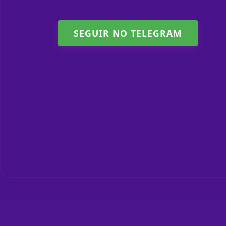
SEGUIR NO TELEGRAM