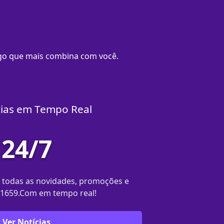
ogo que mais combina com você.
cias em Tempo Real
24/7
e todas as novidades, promoções e
 1659.Com em tempo real!
Ver Notícias