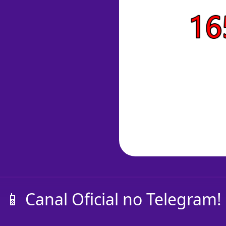
📱 Canal Oficial no Telegram!