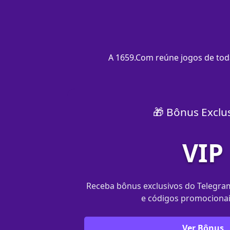
A 1659.Com reúne jogos de tod
🎁 Bônus Exclu
VIP
Receba bônus exclusivos do Telegra
e códigos promocionai
Ver Bônus