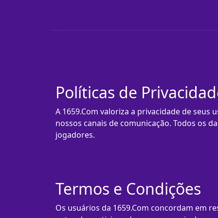
Políticas de Privacida
A 1659.Com valoriza a privacidade de seus 
nossos canais de comunicação. Todos os dad
jogadores.
Termos e Condições
Os usuários da 1659.Com concordam em resp