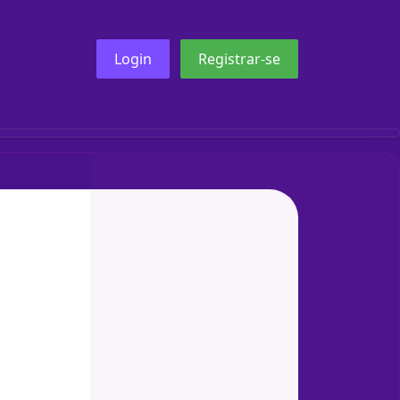
Login
Registrar-se