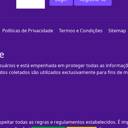
Políticas de Privacidade
Termos e Condições
Sitemap
de
usuários e está empenhada em proteger todas as informaçõ
os coletados são utilizados exclusivamente para fins de m
eitar todas as regras e regulamentos estabelecidos. É imp