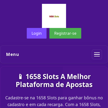
Login
Registrar-se
Menu
📱 1658 Slots A Melhor
Plataforma de Apostas
Cadastre-se na 1658 Slots para ganhar bônus no
cadastro e em cada recarga. Com a 1658 Slots,