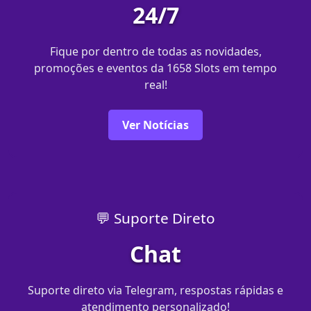
24/7
Fique por dentro de todas as novidades,
promoções e eventos da 1658 Slots em tempo
real!
Ver Notícias
💬 Suporte Direto
Chat
Suporte direto via Telegram, respostas rápidas e
atendimento personalizado!