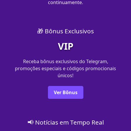
continuamente.
🎁 Bônus Exclusivos
VIP
Receba bônus exclusivos do Telegram,
promoções especiais e códigos promocionais
únicos!
Ver Bônus
📢 Notícias em Tempo Real