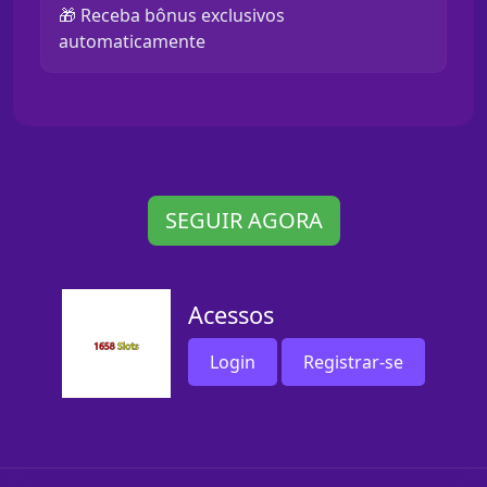
🎁 Receba bônus exclusivos
automaticamente
SEGUIR AGORA
Acessos
Login
Registrar-se