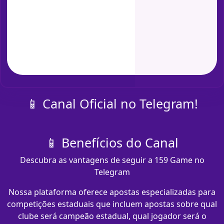
📱 Canal Oficial no Telegram!
📱 Benefícios do Canal
Descubra as vantagens de seguir a 159 Game no
Telegram
Nossa plataforma oferece apostas especializadas para
competições estaduais que incluem apostas sobre qual
clube será campeão estadual, qual jogador será o