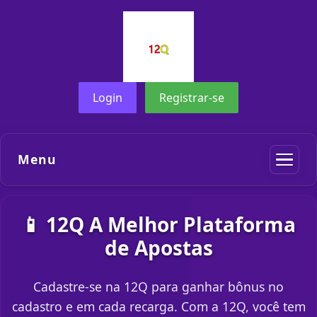
Login
Registrar-se
Menu
📱 12Q A Melhor Plataforma
de Apostas
Cadastre-se na 12Q para ganhar bônus no
cadastro e em cada recarga. Com a 12Q, você tem