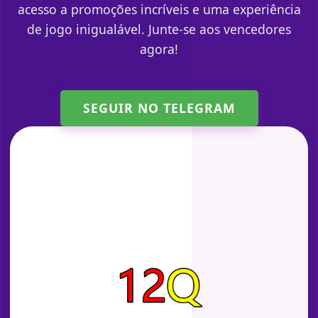
acesso a promoções incríveis e uma experiência
de jogo inigualável. Junte-se aos vencedores
agora!
SEGUIR NO TELEGRAM