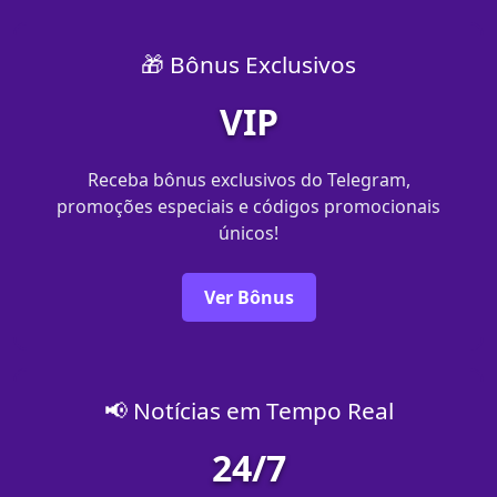
🎁 Bônus Exclusivos
VIP
Receba bônus exclusivos do Telegram,
promoções especiais e códigos promocionais
únicos!
Ver Bônus
📢 Notícias em Tempo Real
24/7