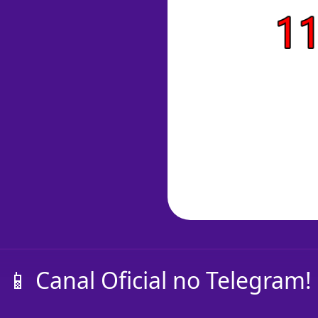
📱 Canal Oficial no Telegram!