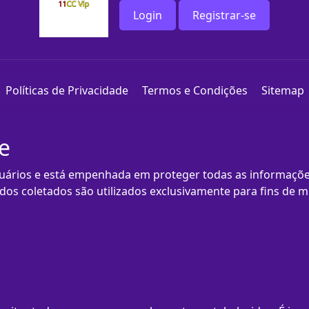
Login
Registrar-se
Políticas de Privacidade
Termos e Condições
Sitemap
de
usuários e está empenhada em proteger todas as informaçõe
os coletados são utilizados exclusivamente para fins de m