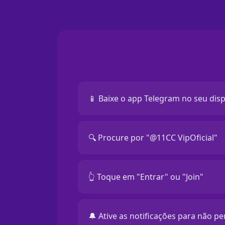
📱 Baixe o app Telegram no seu disp
🔍 Procure por "@11CC VipOficial"
👆 Toque em "Entrar" ou "Join"
🔔 Ative as notificações para não p