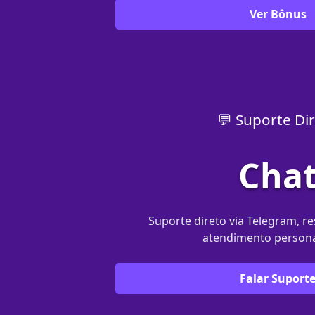
Ver Bônus
💬 Suporte Di
Cha
Suporte direto via Telegram, r
atendimento persona
Falar Suport