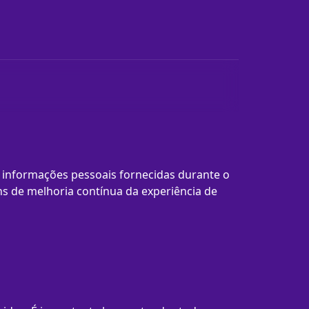
 informações pessoais fornecidas durante o
ns de melhoria contínua da experiência de