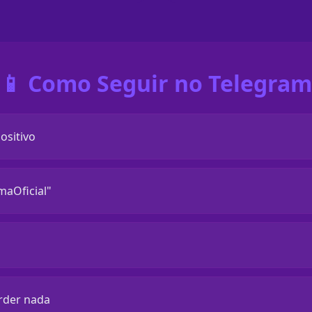
📱 Como Seguir no Telegram
ositivo
maOficial"
erder nada