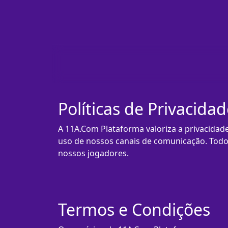
Políticas de Privacida
A 11A.Com Plataforma valoriza a privacida
uso de nossos canais de comunicação. Todos
nossos jogadores.
Termos e Condições