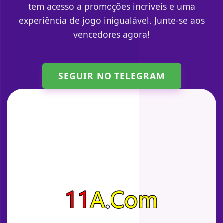
tem acesso a promoções incríveis e uma
experiência de jogo inigualável. Junte-se aos
vencedores agora!
SEGUIR NO TELEGRAM