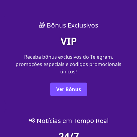
🎁 Bônus Exclusivos
VIP
Receba bônus exclusivos do Telegram,
promoções especiais e códigos promocionais
únicos!
Ver Bônus
📢 Notícias em Tempo Real
24/7